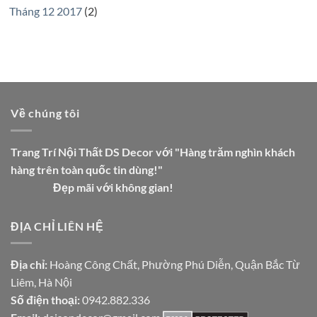
Tháng 12 2017
(2)
Về chúng tôi
Trang Trí Nội Thất DS Decor với "Hàng trăm nghìn khách
hàng trên toàn quốc tin dùng!"
Đẹp mãi với không gian!
ĐỊA CHỈ LIÊN HỆ
Địa chỉ:
Hoàng Công Chất, Phường Phú Diễn, Quận Bắc Từ
Liêm, Hà Nội
Số điện thoại:
0942.882.336