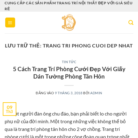
Bỏ
CUNG CẤP CÁC SẢN PHẨM TRANG TRÍ NỘI THẤT ĐẸP VỚI GIÁ SIÊU
RẺ
qua
nội
dung
LƯU TRỮ THẺ:
TRANG TRI PHONG CUOI DEP NHAT
TIN TỨC
5 Cách Trang Trí Phòng Cưới Đẹp Với Giấy
Dán Tường Phòng Tân Hôn
ĐĂNG VÀO
9 THÁNG 3, 2018
BỞI
ADMIN
09
Th3
Là một người đàn ông chu đáo, bạn phải biết lo cho người
phụ nữ của đời mình. Một trong những việc không thể bỏ
qua là trang trí phòng tân hôn cho 2 vợ chồng. Trang trí
phòng cưới là một trong những công đoạn quan trọng nhất