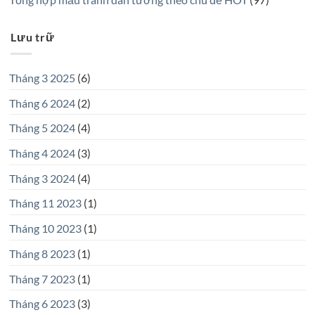
Lưu trữ
Tháng 3 2025
(6)
Tháng 6 2024
(2)
Tháng 5 2024
(4)
Tháng 4 2024
(3)
Tháng 3 2024
(4)
Tháng 11 2023
(1)
Tháng 10 2023
(1)
Tháng 8 2023
(1)
Tháng 7 2023
(1)
Tháng 6 2023
(3)