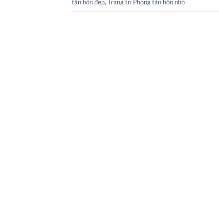
tân hôn đẹp
,
Trang trí Phòng tân hôn nhỏ