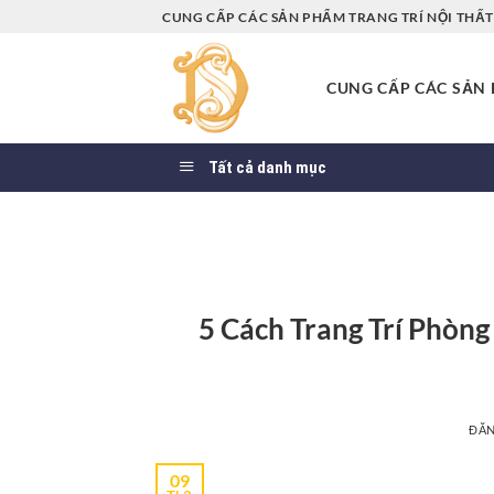
Bỏ
CUNG CẤP CÁC SẢN PHẨM TRANG TRÍ NỘI THẤT 
qua
nội
CUNG CẤP CÁC SẢN P
dung
Tất cả danh mục
5 Cách Trang Trí Phòn
ĐĂ
09