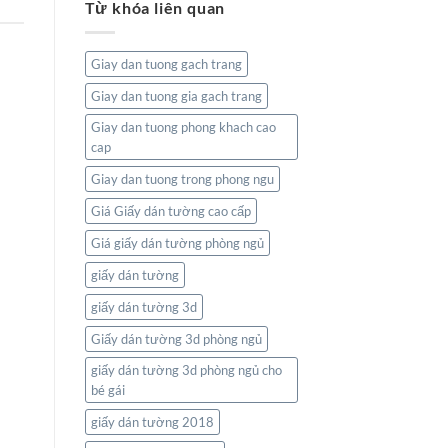
Từ khóa liên quan
tường
Và
bản
Thiên
đồ:
Nhiên
Kết
Giay dan tuong gach trang
nối
thế
Giay dan tuong gia gach trang
giới
ngay
Giay dan tuong phong khach cao
trong
cap
không
gian
Giay dan tuong trong phong ngu
sống
của
Giá Giấy dán tường cao cấp
bạn
Giá giấy dán tường phòng ngủ
giấy dán tường
giấy dán tường 3d
Giấy dán tường 3d phòng ngủ
giấy dán tường 3d phòng ngủ cho
bé gái
giấy dán tường 2018