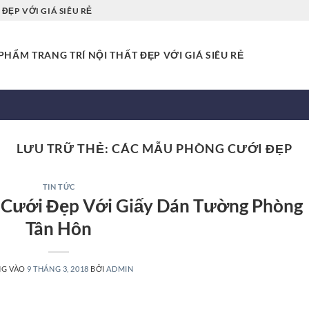
ĐẸP VỚI GIÁ SIÊU RẺ
HẨM TRANG TRÍ NỘI THẤT ĐẸP VỚI GIÁ SIÊU RẺ
LƯU TRỮ THẺ:
CÁC MẪU PHÒNG CƯỚI ĐẸP
TIN TỨC
g Cưới Đẹp Với Giấy Dán Tường Phòng
Tân Hôn
NG VÀO
9 THÁNG 3, 2018
BỞI
ADMIN