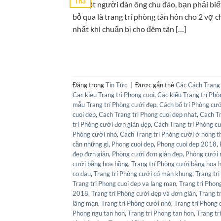
Th3
Là một người đàn ông chu đáo, bạn phải biế
bỏ qua là trang trí phòng tân hôn cho 2 vợ 
nhất khi chuẩn bị cho đêm tân […]
Đăng trong
Tin Tức
|
Được gắn thẻ
Các Cách Trang 
Cac kieu Trang tri Phong cuoi
,
Các kiểu Trang trí Ph
mẫu Trang trí Phòng cưới đẹp
,
Cách bố trí Phòng cư
cuoi dep
,
Cach Trang tri Phong cuoi dep nhat
,
Cach Tr
trí Phòng cưới đơn giản đẹp
,
Cách Trang trí Phòng c
Phòng cưới nhỏ
,
Cách Trang trí Phòng cưới ở nông t
cần những gì
,
Phong cuoi dep
,
Phong cuoi dep 2018
,
đẹp đơn giản
,
Phòng cưới đơn giản đẹp
,
Phòng cưới 
cưới bằng hoa hồng
,
Trang trí Phòng cưới bằng hoa 
co dau
,
Trang trí Phòng cưới có màn khung
,
Trang tri
Trang tri Phong cuoi dep va lang man
,
Trang tri Phon
2018
,
Trang trí Phòng cưới đẹp và đơn giản
,
Trang t
lãng mạn
,
Trang trí Phòng cưới nhỏ
,
Trang trí Phòng 
Phong ngu tan hon
,
Trang tri Phong tan hon
,
Trang tr