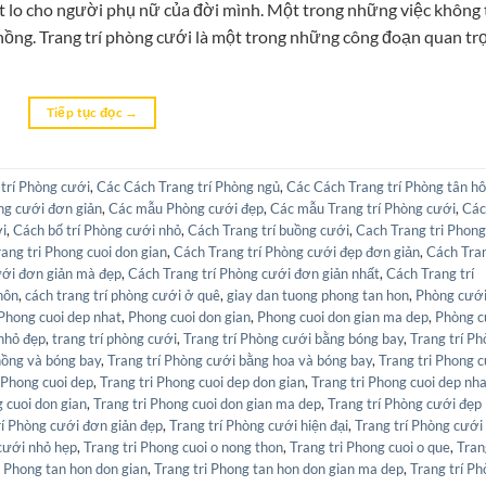
t lo cho người phụ nữ của đời mình. Một trong những việc không
chồng. Trang trí phòng cưới là một trong những công đoạn quan tr
Tiếp tục đọc
→
trí Phòng cưới
,
Các Cách Trang trí Phòng ngủ
,
Các Cách Trang trí Phòng tân h
òng cưới đơn giản
,
Các mẫu Phòng cưới đẹp
,
Các mẫu Trang trí Phòng cưới
,
Các
ới
,
Cách bố trí Phòng cưới nhỏ
,
Cách Trang trí buồng cưới
,
Cach Trang tri Phong
ang tri Phong cuoi don gian
,
Cách Trang trí Phòng cưới đẹp đơn giản
,
Cách Tra
ưới đơn giản mà đẹp
,
Cách Trang trí Phòng cưới đơn giản nhất
,
Cách Trang trí
hôn
,
cách trang trí phòng cưới ở quê
,
giay dan tuong phong tan hon
,
Phòng cướ
Phong cuoi dep nhat
,
Phong cuoi don gian
,
Phong cuoi don gian ma dep
,
Phòng c
nhỏ đẹp
,
trang trí phòng cưới
,
Trang trí Phòng cưới bằng bóng bay
,
Trang trí P
hồng và bóng bay
,
Trang trí Phòng cưới bằng hoa và bóng bay
,
Trang tri Phong c
 Phong cuoi dep
,
Trang tri Phong cuoi dep don gian
,
Trang tri Phong cuoi dep nh
g cuoi don gian
,
Trang tri Phong cuoi don gian ma dep
,
Trang trí Phòng cưới đẹp
rí Phòng cưới đơn giản đẹp
,
Trang trí Phòng cưới hiện đại
,
Trang trí Phòng cưới
cưới nhỏ hẹp
,
Trang tri Phong cuoi o nong thon
,
Trang tri Phong cuoi o que
,
Tran
i Phong tan hon don gian
,
Trang tri Phong tan hon don gian ma dep
,
Trang trí P