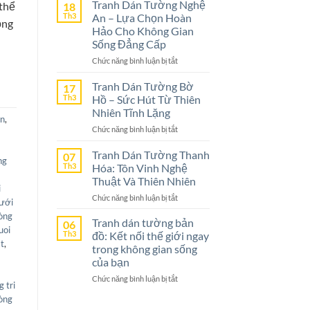
Dán
Tranh Dán Tường Nghệ
 thể
18
Tường
Th3
An – Lựa Chọn Hoàn
ọng
Ninh
Hảo Cho Không Gian
Bình
Sống Đẳng Cấp
–
ở
Chức năng bình luận bị tắt
Lựa
Tranh
Chọn
Dán
Tranh Dán Tường Bờ
Tuyệt
17
Tường
Vời
Th3
Hồ – Sức Hút Từ Thiên
Nghệ
Cho
Nhiên Tĩnh Lặng
ôn
,
An
Không
ở
Chức năng bình luận bị tắt
–
Gian
Tranh
Lựa
Sống
Dán
Tranh Dán Tường Thanh
Chọn
07
ng
Tường
Th3
Hóa: Tôn Vinh Nghệ
Hoàn
Bờ
Hảo
Thuật Và Thiên Nhiên
Hồ
i
Cho
ở
Chức năng bình luận bị tắt
–
Không
ưới
Tranh
Sức
Gian
hòng
Dán
Tranh dán tường bản
Hút
06
Sống
uoi
Tường
Th3
đồ: Kết nối thế giới ngay
Từ
Đẳng
at
,
Thanh
Thiên
trong không gian sống
Cấp
Hóa:
Nhiên
của bạn
Tôn
Tĩnh
ở
Chức năng bình luận bị tắt
Vinh
Lặng
g tri
Tranh
Nghệ
hòng
dán
Thuật